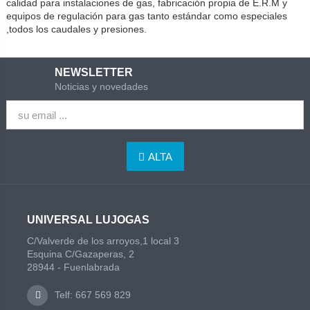
calidad para instalaciones de gas, fabricación propia de E.R.M y
equipos de regulación para gas tanto estándar como especiales
,todos los caudales y presiones.
NEWSLETTER
Noticias y novedades
ALTA
UNIVERSAL LUJOGAS
C/Valverde de los arroyos,1 local 3
Esquina C/Gazaperas, 2
28944 - Fuenlabrada
Telf: 667 569 829